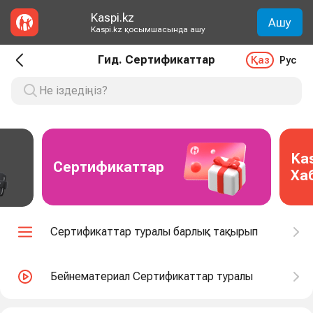
Kaspi.kz
Ашу
Kaspi.kz қосымшасында ашу
Гид. Сертификаттар
Қаз
Рус
Kas
Сертификаттар
Ха
Сертификаттар туралы барлық тақырып
Бейнематериал Сертификаттар туралы