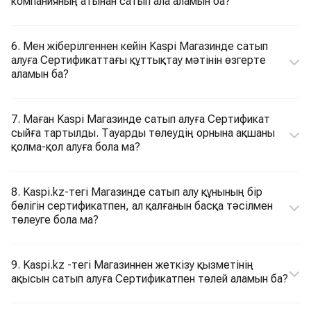
компанияның атынан сатып ала аламын ба?
6. Мен жіберілгеннен кейін Kaspi Магазинде сатып
алуға Сертификаттағы құттықтау мәтінін өзгерте
аламын ба?
7. Маған Kaspi Магазинде сатып алуға Сертификат
сыйға тартылды. Тауарды төлеудің орнына ақшаны
қолма-қол алуға бола ма?
8. Kaspi.kz-тегі Магазинде сатып алу құнының бір
бөлігін сертификатпен, ал қалғанын басқа тәсілмен
төлеуге бола ма?
9. Kaspi.kz -тегі Магазиннен жеткізу қызметінің
ақысын сатып алуға Сертификатпен төлей аламын ба?