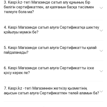
3. Kaspi.kz-тегі Магазинде сатып алу құнының бір
бөлігін сертификатпен, ал қалғанын басқа тәсілмен
төлеуге бола ма?
4. Kaspi Магазинде сатып алуға Сертификатқа шектеу
қойылуы мүмкін бе?
5. Kaspi Магазинде сатып алуға Сертификатты қалай
пайдаланады?
6. Kaspi Магазинде сатып алуға Сертификатты іске
қосу керек пе?
7. Kaspi.kz -тегі Магазиннен жеткізу қызметінің
ақысын сатып алуға Сертификатпен төлей аламын ба?