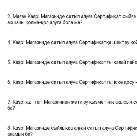
2. Маған Kaspi Магазинде сатып алуға Сертификат сыйғ
ақшаны қолма-қол алуға бола ма?
4. Kaspi Магазинде сатып алуға Сертификатқа шектеу қо
5. Kaspi Магазинде сатып алуға Сертификатты қалай пай
6. Kaspi Магазинде сатып алуға Сертификатты іске қосу 
7. Kaspi.kz -тегі Магазиннен жеткізу қызметінің ақысын
ба?
8. Kaspi Магазинде сыйлыққа алған сатып алуға Сертификатпен төлеген тапсы
аламын ба?