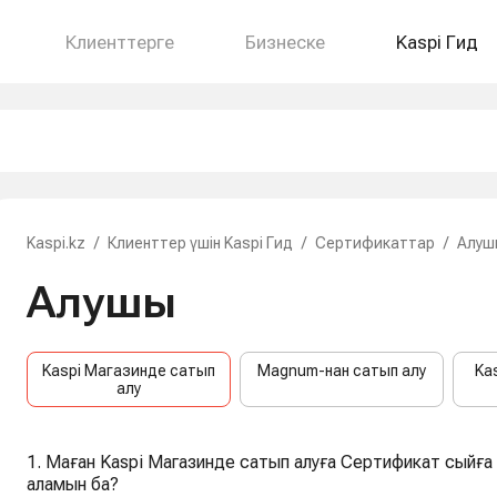
Клиенттерге
Бизнеске
Kaspi Гид
Kaspi.kz
/
Клиенттер үшін Kaspi Гид
/
Сертификаттар
/
Алуш
Алушы
Kaspi Магазинде сатып
Magnum-нан сатып алу
Ka
алу
1. Маған Kaspi Магазинде сатып алуға Сертификат сыйға
аламын ба?