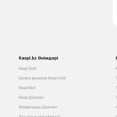
Kaspi.kz Өнімдері
Kaspi Gold
Балаға арналған Kaspi Gold
Kaspi Red
Kaspi Депозит
Жинақтаушы Депозит
Зат сатып алуға Кредит