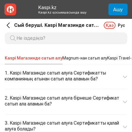
Kaspi.kz
Ашу
Kaspi.kz қосымшасында ашу
Сый беруші. Kaspi Магазинде сатып алу
Қаз
Рус
Kaspi Магазинде сатып алу
Magnum-нан сатып алу
Kaspi Travel
1. Kaspi Магазинде сатып алуға Сертификатты
компанияның атынан сатып ала аламын ба?
2. Kaspi Магазинде сатып алуға бірнеше Сертификат
сатып ала аламын ба?
3. Kaspi Магазинде сатып алуға Сертификатты қалай
алуға болады?