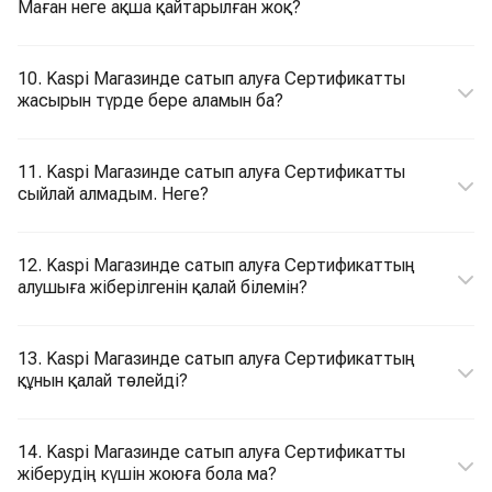
Маған неге ақша қайтарылған жоқ?
10. Kaspi Магазинде сатып алуға Сертификатты
жасырын түрде бере аламын ба?
11. Kaspi Магазинде сатып алуға Сертификатты
сыйлай алмадым. Неге?
12. Kaspi Магазинде сатып алуға Сертификаттың
алушыға жіберілгенін қалай білемін?
13. Kaspi Магазинде сатып алуға Сертификаттың
құнын қалай төлейді?
14. Kaspi Магазинде сатып алуға Сертификатты
жіберудің күшін жоюға бола ма?