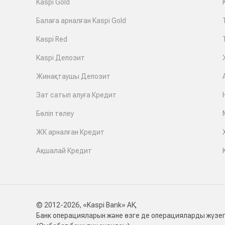
Kaspi Gold
Балаға арналған Kaspi Gold
Kaspi Red
Kaspi Депозит
Жинақтаушы Депозит
Зат сатып алуға Кредит
Бөліп төлеу
ЖК арналған Кредит
Ақшалай Кредит
© 2012-2026, «Kaspi Bank» АҚ
Банк операцияларын және өзге де операцияларды жүзег