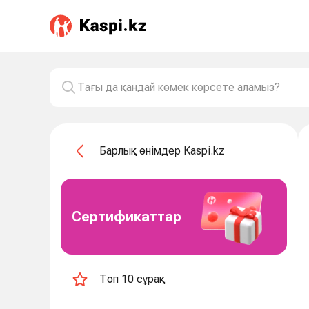
Барлық өнімдер Kaspi.kz
Сертификаттар
Топ 10 сұрақ