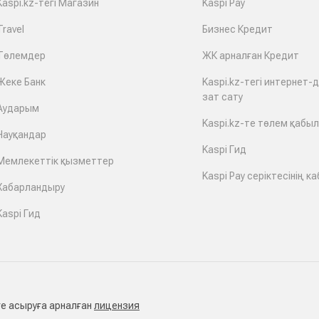
Kaspi.kz-тегі Магазин
Kaspi Pay
Travel
Бизнес Кредит
Төлемдер
ЖК арналған Кредит
Жеке Банк
Kaspi.kz-тегі интернет-
зат сату
Аударым
Kaspi.kz-те төлем қабы
Науқандар
Kaspi Гид
Мемлекеттік қызметтер
Kaspi Pay серіктесінің ка
Хабарландыру
Kaspi Гид
е асыруға арналған
лицензия