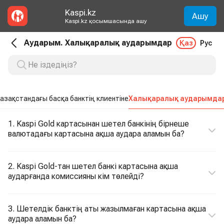
Kaspi.kz
Ашу
Kaspi.kz қосымшасында ашу
Аударым. Халықаралық аударымдар
Қаз
Рус
азақстандағы басқа банктің клиентіне
Халықаралық аударымда
1. Kaspi Gold картасынан шетел банкінің бірнеше
валютадағы картасына ақша аудара аламын ба?
2. Kaspi Gold-тан шетел банкі картасына ақша
аударғанда комиссияны кім төлейді?
3. Шетелдік банктің аты жазылмаған картасына ақша
аудара аламын ба?