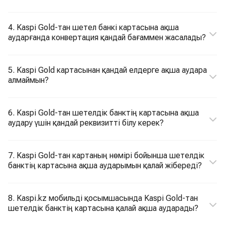
4. Kaspi Gold-тан шетел банкі картасына ақша
аударғанда конвертация қандай бағаммен жасалады?
5. Kaspi Gold картасынан қандай елдерге ақша аудара
алмаймын?
6. Kaspi Gold-тан шетелдік банктің картасына ақша
аудару үшін қандай реквизитті білу керек?
7. Kaspi Gold-тан картаның нөмірі бойынша шетелдік
банктің картасына ақша аударымын қалай жібереді?
8. Kaspi.kz мобильді қосымшасында Kaspi Gold-тан
шетелдік банктің картасына қалай ақша аударады?