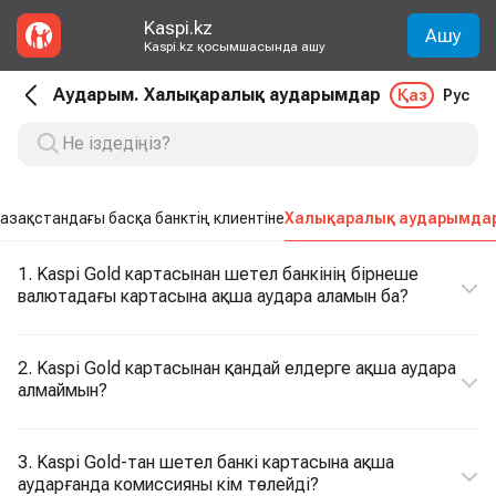
Kaspi.kz
Ашу
Kaspi.kz қосымшасында ашу
Аударым. Халықаралық аударымдар
Қаз
Рус
азақстандағы басқа банктің клиентіне
Халықаралық аударымда
1. Kaspi Gold картасынан шетел банкінің бірнеше
валютадағы картасына ақша аудара аламын ба?
2. Kaspi Gold картасынан қандай елдерге ақша аудара
алмаймын?
3. Kaspi Gold-тан шетел банкі картасына ақша
аударғанда комиссияны кім төлейді?