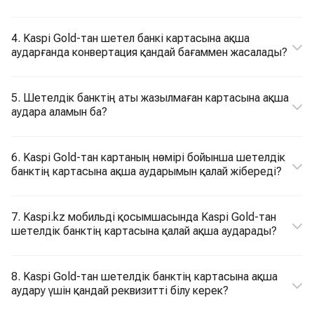
4. Kaspi Gold-тан шетел банкі картасына ақша
аударғанда конвертация қандай бағаммен жасалады?
5. Шетелдік банктің аты жазылмаған картасына ақша
аудара аламын ба?
6. Kaspi Gold-тан картаның нөмірі бойынша шетелдік
банктің картасына ақша аударымын қалай жібереді?
7. Kaspi.kz мобильді қосымшасында Kaspi Gold-тан
шетелдік банктің картасына қалай ақша аударады?
8. Kaspi Gold-тан шетелдік банктің картасына ақша
аудару үшін қандай реквизитті білу керек?