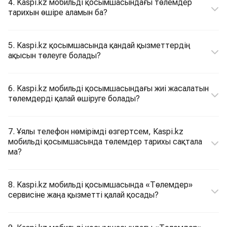
4. Kaspi.kz мобильді қосымшасындағы төлемдер
тарихын өшіре аламын ба?
5. Kaspi.kz қосымшасында қандай қызметтердің
ақысын төлеуге болады?
6. Kaspi.kz мобильді қосымшасындағы жиі жасалатын
төлемдерді қалай өшіруге болады?
7. Ұялы телефон нөмірімді өзгертсем, Kaspi.kz
мобильді қосымшасында төлемдер тарихы сақтала
ма?
8. Kaspi.kz мобильді қосымшасында «Төлемдер»
сервисіне жаңа қызметті қалай қосады?