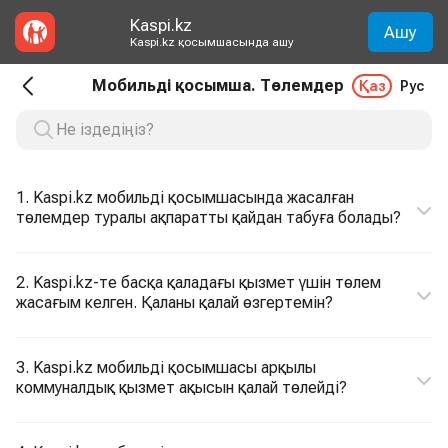
Kaspi.kz
Ашу
Kaspi.kz қосымшасында ашу
Мобильді қосымша. Төлемдер
Қаз
Рус
1. Kaspi.kz мобильді қосымшасында жасалған
төлемдер туралы ақпаратты қайдан табуға болады?
2. Kaspi.kz-те басқа қаладағы қызмет үшін төлем
жасағым келген. Қаланы қалай өзгертемін?
3. Kaspi.kz мобильді қосымшасы арқылы
коммуналдық қызмет ақысын қалай төлейді?