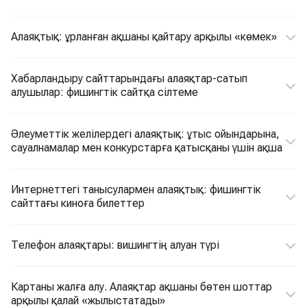
Алаяқтық: ұрланған ақшаны қайтару арқылы «көмек»
Хабарландыру сайттарындағы алаяқтар-сатып
алушылар: фишингтік сайтқа сілтеме
Әлеуметтік желілердегі алаяқтық: ұтыс ойындарына,
сауалнамалар мен конкурстарға қатысқаны үшін ақша
Интернеттегі танысулармен алаяқтық: фишингтік
сайттағы киноға билеттер
Телефон алаяқтары: вишингтің алуан түрі
Картаны жалға алу. Алаяқтар ақшаны бөтен шоттар
арқылы қалай «жылыстатады»