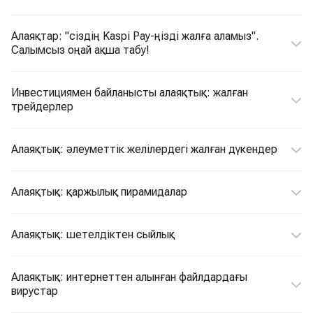
Алаяқтар: "сіздің Kaspi Pay-ңізді жалға аламыз".
Салымсыз оңай ақша табу!
Инвестициямен байланысты алаяқтық: жалған
трейдерлер
Алаяқтық: әлеуметтік желілердегі жалған дүкендер
Алаяқтық: қаржылық пирамидалар
Алаяқтық: шетелдіктен сыйлық
Алаяқтық: интернеттен алынған файлдардағы
вирустар