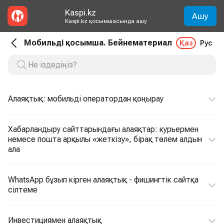
Kaspi.kz
Ашу
Kaspi.kz қосымшасында ашу
Мобильді қосымша. Бейнематериал
Қаз
Рус
Алаяқтық: мобильді оператордан қоңырау
Хабарландыру сайттарындағы алаяқтар: курьермен
немесе пошта арқылы «жеткізу», бірақ төлем алдын
ала
WhatsApp бұзып кірген алаяқтық - фишингтік сайтқа
сілтеме
Инвестициямен алаяқтық