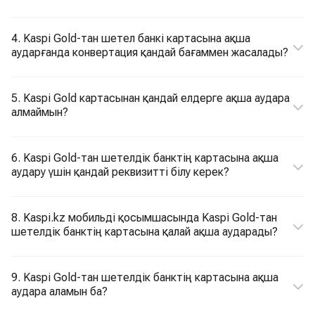
4. Kaspi Gold-тан шетел банкі картасына ақша
аударғанда конвертация қандай бағаммен жасалады?
5. Kaspi Gold картасынан қандай елдерге ақша аудара
алмаймын?
6. Kaspi Gold-тан шетелдік банктің картасына ақша
аудару үшін қандай реквизитті білу керек?
8. Kaspi.kz мобильді қосымшасында Kaspi Gold-тан
шетелдік банктің картасына қалай ақша аударады?
9. Kaspi Gold-тан шетелдік банктің картасына ақша
аудара аламын ба?