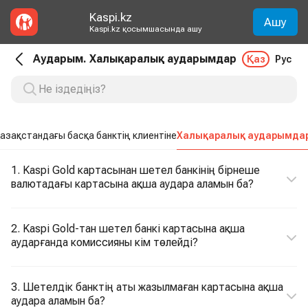
Kaspi.kz
Ашу
Kaspi.kz қосымшасында ашу
Аударым. Халықаралық аударымдар
Қаз
Рус
азақстандағы басқа банктің клиентіне
Халықаралық аударымда
1. Kaspi Gold картасынан шетел банкінің бірнеше
валютадағы картасына ақша аудара аламын ба?
2. Kaspi Gold-тан шетел банкі картасына ақша
аударғанда комиссияны кім төлейді?
3. Шетелдік банктің аты жазылмаған картасына ақша
аудара аламын ба?