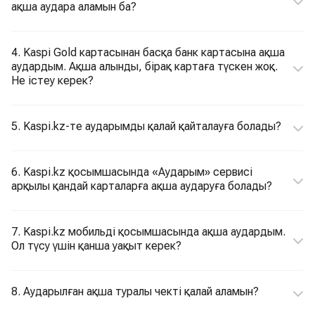
ақша аудара аламын ба?
4. Kaspi Gold картасынан басқа банк картасына ақша
аудардым. Ақша алынды, бірақ картаға түскен жоқ.
Не істеу керек?
5. Kaspi.kz-те аударымды қалай қайталауға болады?
6. Kaspi.kz қосымшасында «Аударым» сервисі
арқылы қандай карталарға ақша аударуға болады?
7. Kaspi.kz мобильді қосымшасында ақша аудардым.
Ол түсу үшін қанша уақыт керек?
8. Аударылған ақша туралы чекті қалай аламын?