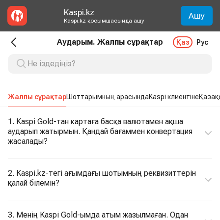
Kaspi.kz
Ашу
Kaspi.kz қосымшасында ашу
Аударым. Жалпы сұрақтар
Қаз
Рус
Жалпы сұрақтар
Шоттарымның арасында
Kaspi клиентіне
Қазақ
1. Kaspi Gold-тан картаға басқа валютамен ақша
аударып жатырмын. Қандай бағаммен конвертация
жасалады?
2. Kaspi.kz-тегі ағымдағы шотымның реквизиттерін
қалай білемін?
3. Менің Kaspi Gold-ымда атым жазылмаған. Одан