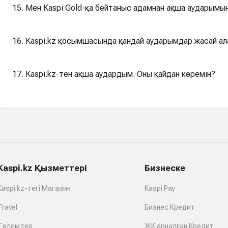
15. Мен Kaspi Gold-қа бейтаныс адамнан ақша аударымын
16. Kaspi.kz қосымшасында қандай аударымдар жасай а
17. Kaspi.kz-тен ақша аудардым. Оны қайдан көремін?
Kaspi.kz Қызметтері
Бизнеске
Kaspi.kz-тегі Магазин
Kaspi Pay
Travel
Бизнес Кредит
Төлемдер
ЖК арналған Кредит