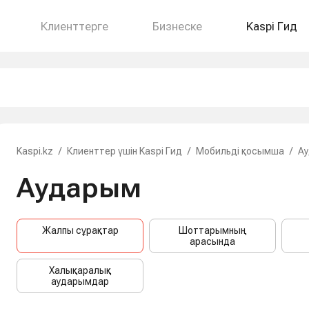
Клиенттерге
Бизнеске
Kaspi Гид
Kaspi.kz
/
Клиенттер үшін Kaspi Гид
/
Мобильді қосымша
/
А
Аударым
Жалпы сұрақтар
Шоттарымның
арасында
Халықаралық
аударымдар