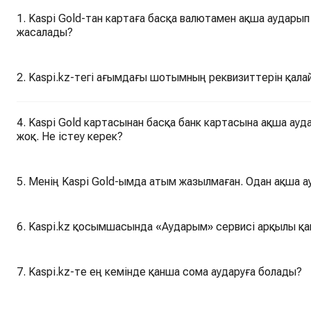
1. Kaspi Gold-тан картаға басқа валютамен ақша аудар
жасалады?
2. Kaspi.kz-тегі ағымдағы шотымның реквизиттерін қалай
4. Kaspi Gold картасынан басқа банк картасына ақша ауд
жоқ. Не істеу керек?
5. Менің Kaspi Gold-ымда атым жазылмаған. Одан ақша а
6. Kaspi.kz қосымшасында «Аударым» сервисі арқылы қа
7. Kaspi.kz-те ең кемінде қанша сома аударуға болады?