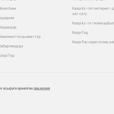
Жеке Банк
Kaspi.kz-тегі интернет-
зат сату
Аударым
Kaspi.kz-те төлем қабы
Науқандар
Kaspi Гид
Мемлекеттік қызметтер
Kaspi Pay серіктесінің ка
Хабарландыру
Kaspi Гид
е асыруға арналған
лицензия