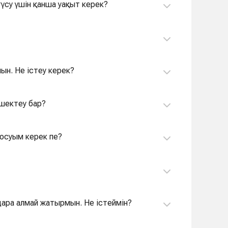
үсу үшін қанша уақыт керек?
ын. Не істеу керек?
 шектеу бар?
қосуым керек пе?
дара алмай жатырмын. Не істеймін?