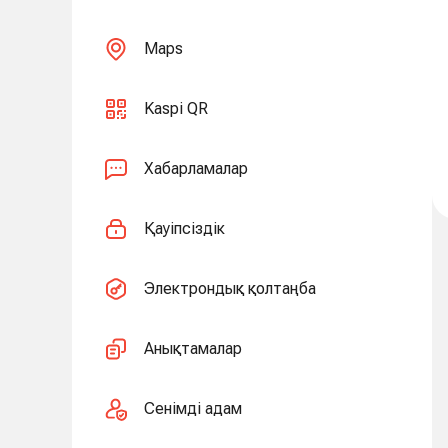
Maps
Kaspi QR
Хабарламалар
Қауіпсіздік
Электрондық қолтаңба
Анықтамалар
Сенімді адам