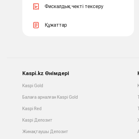
Фискалдық чекті тексеру
Құжаттар
Kaspi.kz Өнімдері
Kaspi Gold
Балаға арналған Kaspi Gold
Kaspi Red
Kaspi Депозит
Жинақтаушы Депозит