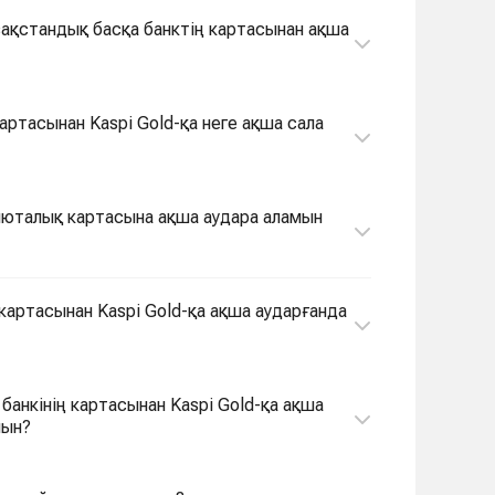
зақстандық басқа банктің картасынан ақша
артасынан Kaspi Gold-қа неге ақша сала
алюталық картасына ақша аудара аламын
картасынан Kaspi Gold-қа ақша аударғанда
банкінің картасынан Kaspi Gold-қа ақша
мын?