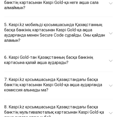
банктің картасынан Kaspi Gold-қа неге ақша сала
алмаймын?
5. Kaspi.kz мобильді қосымшасында Қазақстанның
басқа банкінің картасынан Kaspi Gold-қа ақша
аударғанда менен Secure Code сұрайды. Оны қайдан
аламын?
6. Kaspi Gold-тан Қазақстанның басқа банкінің
картасына қалай ақша аударады?
7. Kaspi.kz қосымшасында Қазақстандағы басқа
банктің картасынан Kaspi Gold-қа ақша аударғанда
комиссия алынады ма?
8. Kaspi.kz қосымшасында Қазақстандағы басқа
банктің мультивалюталық картасынан Kaspi Gold-қа