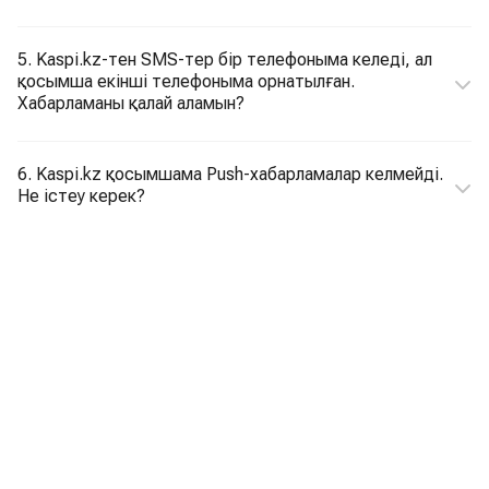
5. Kaspi.kz-тен SMS-тер бір телефоныма келеді, ал
қосымша екінші телефоныма орнатылған.
Хабарламаны қалай аламын?
6. Kaspi.kz қосымшама Push-хабарламалар келмейді.
Не істеу керек?