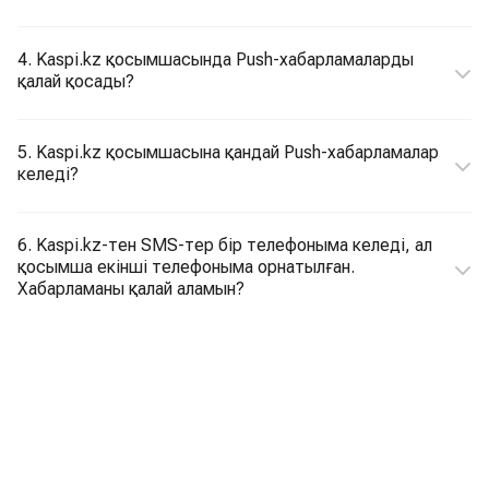
4. Kaspi.kz қосымшасында Push-хабарламаларды
қалай қосады?
5. Kaspi.kz қосымшасына қандай Push-хабарламалар
келеді?
6. Kaspi.kz-тен SMS-тер бір телефоныма келеді, ал
қосымша екінші телефоныма орнатылған.
Хабарламаны қалай аламын?