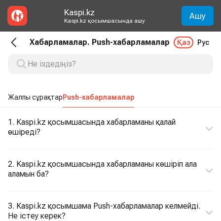
Kaspi.kz
Ашу
Kaspi.kz қосымшасында ашу
Хабарламалар. Push-хабарламалар
Қаз
Рус
Жалпы сұрақтар
Push-хабарламалар
1. Kaspi.kz қосымшасында хабарламаны қалай
өшіреді?
2. Kaspi.kz қосымшасында хабарламаны көшіріп ала
аламын ба?
3. Kaspi.kz қосымшама Push-хабарламалар келмейді.
Не істеу керек?