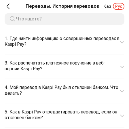
Переводы. История переводов
Қаз
Рус
1. Где найти информацию о совершенных переводах в
Kaspi Pay?
3. Как распечатать платежное поручение в веб-
версии Kaspi Pay?
4. Мой перевод в Kaspi Pay был отклонен банком. Что
делать?
5. Как в Kaspi Pay отредактировать перевод, если он
отклонен банком?