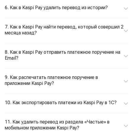
6. Как в Kaspi Pay удалить перевод из истории?
7. Как в Kaspi Pay найти перевод, который совершил 2
месяца назад?
8. Как в Kaspi Pay отправить платежное поручение на
Email?
9. Как распечатать платежное поручение в
приложении Kaspi Pay?
10. Как экспортировать платежи из Kaspi Pay в 1С?
11. Как удалить перевод из раздела «Частые» в
мобильном приложении Kaspi Pay?