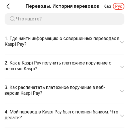
Переводы. История переводов
Қаз
Рус
1. Где найти информацию о совершенных переводах в
Kaspi Pay?
2. Как в Kaspi Pay получить платежное поручение с
печатью Kaspi?
3. Как распечатать платежное поручение в веб-
версии Kaspi Pay?
4. Мой перевод в Kaspi Pay был отклонен банком. Что
делать?