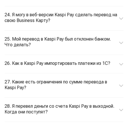
24. Я могу в веб-версии Kaspi Pay сделать перевод на
свою Business Карту?
25. Мой перевод в Kaspi Pay был отклонен банком.
Что делать?
26. Как в Kaspi Pay импортировать платежи из 1С?
27. Какие есть ограничения по сумме перевода в
Kaspi Pay?
28. Я перевел деньги со счета Kaspi Pay в выходной.
Когда они поступят?