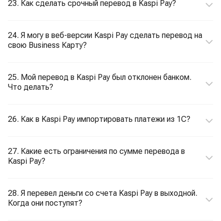
23. Как сделать срочный перевод в Kaspi Pay?
24. Я могу в веб-версии Kaspi Pay сделать перевод на
свою Business Карту?
25. Мой перевод в Kaspi Pay был отклонен банком.
Что делать?
26. Как в Kaspi Pay импортировать платежи из 1С?
27. Какие есть ограничения по сумме перевода в
Kaspi Pay?
28. Я перевел деньги со счета Kaspi Pay в выходной.
Когда они поступят?