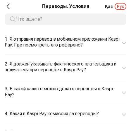
Переводы. Условия
Қаз
Рус
1. Я отправил перевод в мобильном приложении Kaspi
Pay. Где посмотреть его референс?
2. Я должен указывать фактического плательщика и
получателя при переводе в Kaspi Pay?
3. В какой валюте можно делать переводы в Kaspi
Pay?
4. Какая в Kaspi Pay комиссия за переводы?