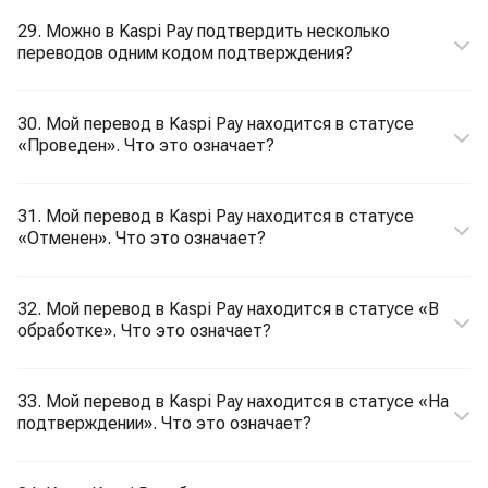
29. Можно в Kaspi Pay подтвердить несколько
переводов одним кодом подтверждения?
30. Мой перевод в Kaspi Pay находится в статусе
«Проведен». Что это означает?
31. Мой перевод в Kaspi Pay находится в статусе
«Отменен». Что это означает?
32. Мой перевод в Kaspi Pay находится в статусе «В
обработке». Что это означает?
33. Мой перевод в Kaspi Pay находится в статусе «На
подтверждении». Что это означает?