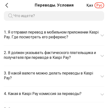
Переводы. Условия
Қаз
Рус
1. Я отправил перевод в мобильном приложении Kaspi
Pay. Где посмотреть его референс?
2. Я должен указывать фактического плательщика и
получателя при переводе в Kaspi Pay?
3. В какой валюте можно делать переводы в Kaspi
Pay?
4. Какая в Kaspi Pay комиссия за переводы?