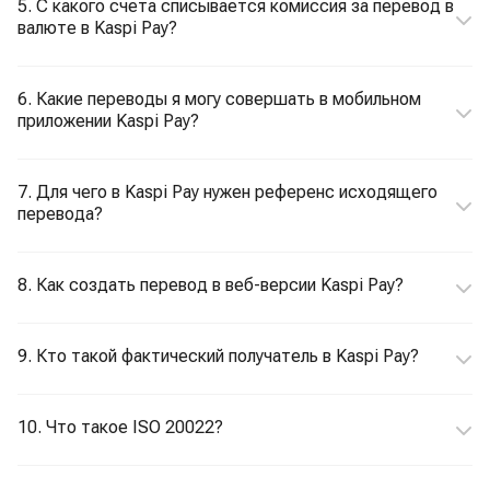
5. С какого счета списывается комиссия за перевод в
валюте в Kaspi Pay?
6. Какие переводы я могу совершать в мобильном
приложении Kaspi Pay?
7. Для чего в Kaspi Pay нужен референс исходящего
перевода?
8. Как создать перевод в веб-версии Kaspi Pay?
9. Кто такой фактический получатель в Kaspi Pay?
10. Что такое ISO 20022?