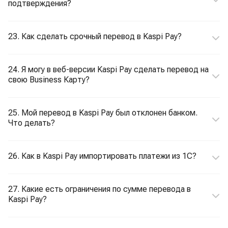
подтверждения?
23. Как сделать срочный перевод в Kaspi Pay?
24. Я могу в веб-версии Kaspi Pay сделать перевод на
свою Business Карту?
25. Мой перевод в Kaspi Pay был отклонен банком.
Что делать?
26. Как в Kaspi Pay импортировать платежи из 1С?
27. Какие есть ограничения по сумме перевода в
Kaspi Pay?