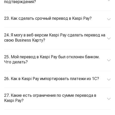
подтверждения?
23. Как сделать срочный перевод в Kaspi Pay?
24. Я могу в веб-версии Kaspi Pay сделать перевод на
свою Business Карту?
25. Мой перевод в Kaspi Pay был отклонен банком.
Что делать?
26. Как в Kaspi Pay импортировать платежи из 1С?
27. Какие есть ограничения по сумме перевода в
Kaspi Pay?