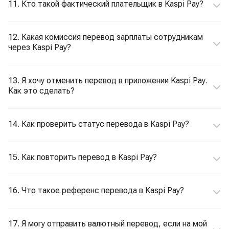
11. Кто такой фактический плательщик в Kaspi Pay?
12. Какая комиссия перевод зарплаты сотрудникам
через Kaspi Pay?
13. Я хочу отменить перевод в приложении Kaspi Pay.
Как это сделать?
14. Как проверить статус перевода в Kaspi Pay?
15. Как повторить перевод в Kaspi Pay?
16. Что такое референс перевода в Kaspi Pay?
17. Я могу отправить валютный перевод, если на мой