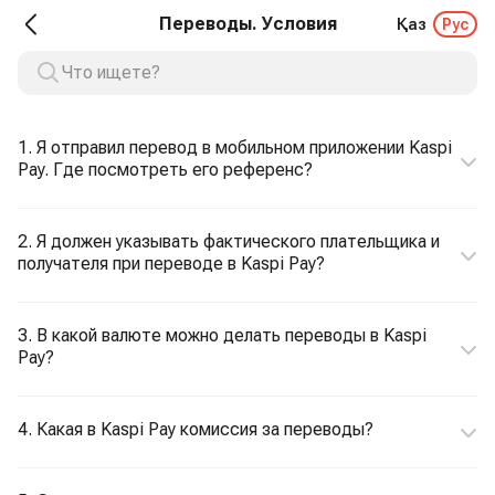
Переводы. Условия
Қаз
Рус
1. Я отправил перевод в мобильном приложении Kaspi
Pay. Где посмотреть его референс?
2. Я должен указывать фактического плательщика и
получателя при переводе в Kaspi Pay?
3. В какой валюте можно делать переводы в Kaspi
Pay?
4. Какая в Kaspi Pay комиссия за переводы?