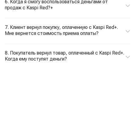
6. Когда я смогу воспользоваться деньгами от
продаж с Kaspi Red?+
7. Клиент вернул покупку, оплаченную с Kaspi Red+.
Мне вернется стоимость приема оплаты?
8. Покупатель вернул товар, оплаченный с Kaspi Red+.
Когда ему поступят деньги?