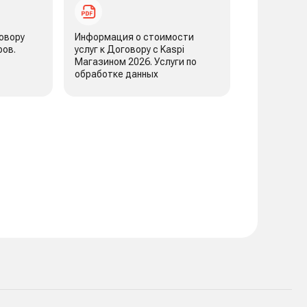
овору
Информация о стоимости
ров.
услуг к Договору с Kaspi
Магазином 2026. Услуги по
обработке данных