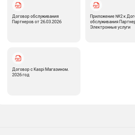
Договор обслуживания
Приложение №2 к Дог
Партнеров от 26.03.2026
обслуживания Партне
Электронные услуги
Договор с Kaspi Магазином.
2026 год