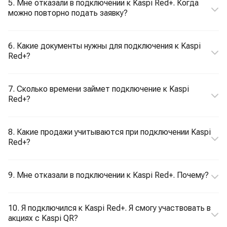
5. Мне отказали в подключении к Kaspi Red+. Когда
можно повторно подать заявку?
6. Какие документы нужны для подключения к Kaspi
Red+?
7. Сколько времени займет подключение к Kaspi
Red+?
8. Какие продажи учитываются при подключении Kaspi
Red+?
9. Мне отказали в подключении к Kaspi Red+. Почему?
10. Я подключился к Kaspi Red+. Я смогу участвовать в
акциях с Kaspi QR?