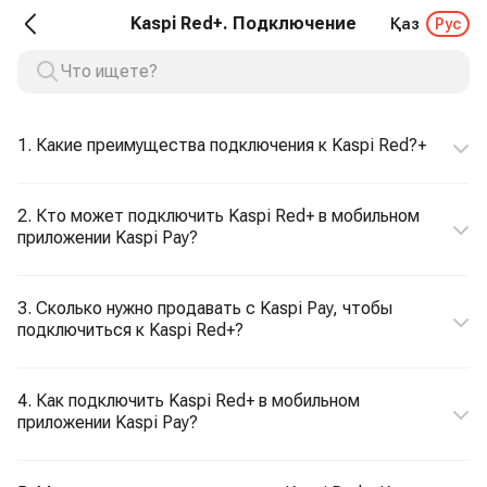
Kaspi Red+. Подключение
Қаз
Рус
1. Какие преимущества подключения к Kaspi Red?+
2. Кто может подключить Kaspi Red+ в мобильном
приложении Kaspi Pay?
3. Сколько нужно продавать с Kaspi Pay, чтобы
подключиться к Kaspi Red+?
4. Как подключить Kaspi Red+ в мобильном
приложении Kaspi Pay?