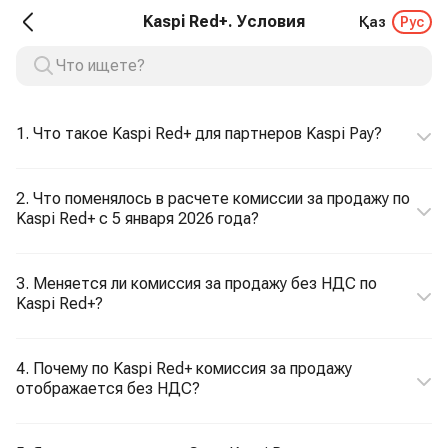
Kaspi Red+. Условия
Қаз
Рус
1. Что такое Kaspi Red+ для партнеров Kaspi Pay?
2. Что поменялось в расчете комиссии за продажу по
Kaspi Red+ с 5 января 2026 года?
3. Меняется ли комиссия за продажу без НДС по
Kaspi Red+?
4. Почему по Kaspi Red+ комиссия за продажу
отображается без НДС?