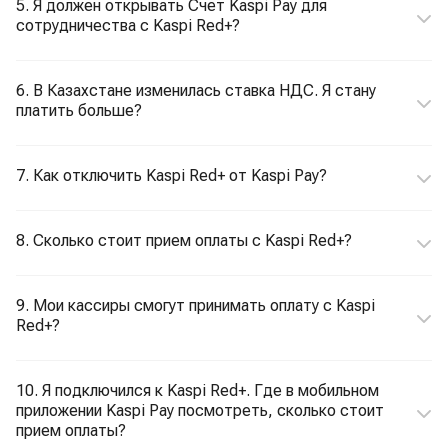
5. Я должен открывать Счет Kaspi Pay для
сотрудничества с Kaspi Red+?
6. В Казахстане изменилась ставка НДС. Я стану
платить больше?
7. Как отключить Kaspi Red+ от Kaspi Pay?
8. Сколько стоит прием оплаты с Kaspi Red+?
9. Мои кассиры смогут принимать оплату с Kaspi
Red+?
10. Я подключился к Kaspi Red+. Где в мобильном
приложении Kaspi Pay посмотреть, сколько стоит
прием оплаты?