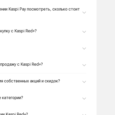
ении Kaspi Pay посмотреть, сколько стоит
купку с Kaspi Red+?
 продажу с Kaspi Red+?
емя собственных акций и скидок?
е категории?
ии Kaspi Red+?