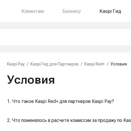
Клиентам
Бизнесу
Kaspi Гид
Kaspi Pay
/
Kaspi Гид для Партнеров
/
Kaspi Red+
/
Условия
Условия
1. Что такое Kaspi Red+ для партнеров Kaspi Pay?
2. Что поменялось в расчете комиссии за продажу по Kas