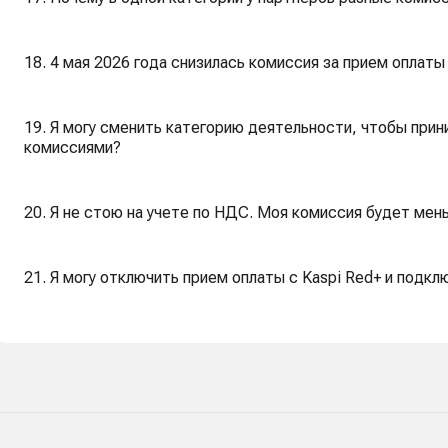
18. 4 мая 2026 года снизилась комиссия за прием оплаты
19. Я могу сменить категорию деятельности, чтобы прин
комиссиями?
20. Я не стою на учете по НДС. Моя комиссия будет мен
21. Я могу отключить прием оплаты с Kaspi Red+ и подк