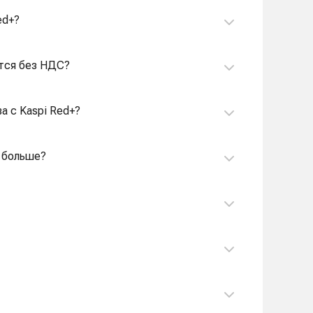
ed+?
ется без НДС?
а с Kaspi Red+?
ь больше?