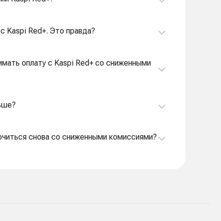
 с Kaspi Red+. Это правда?
имать оплату с Kaspi Red+ со сниженными
ьше?
лючиться снова со сниженными комиссиями?