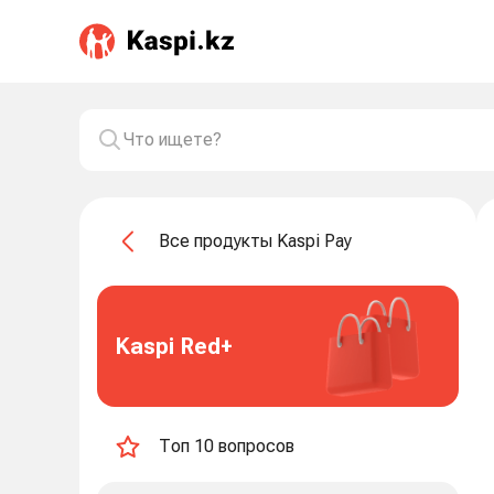
Все продукты Kaspi Pay
Kaspi Red+
Топ 10 вопросов