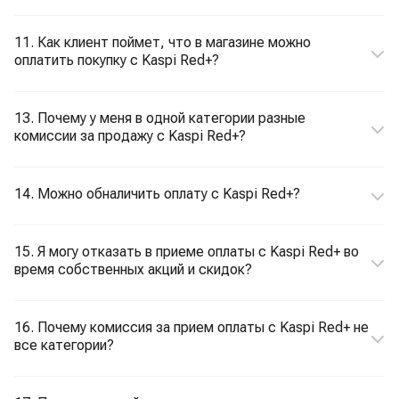
11. Как клиент поймет, что в магазине можно
оплатить покупку с Kaspi Red+?
13. Почему у меня в одной категории разные
комиссии за продажу с Kaspi Red+?
14. Можно обналичить оплату с Kaspi Red+?
15. Я могу отказать в приеме оплаты c Kaspi Red+ во
время собственных акций и скидок?
16. Почему комиссия за прием оплаты с Kaspi Red+ не
все категории?