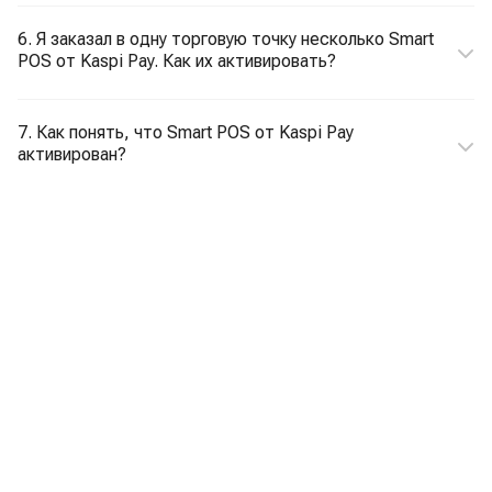
6. Я заказал в одну торговую точку несколько Smart
POS от Kaspi Pay. Как их активировать?
7. Как понять, что Smart POS от Kaspi Pay
активирован?