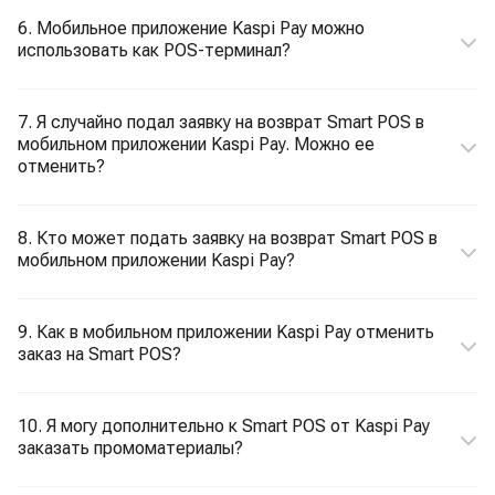
6. Мобильное приложение Kaspi Pay можно
использовать как POS-терминал?
7. Я случайно подал заявку на возврат Smart POS в
мобильном приложении Kaspi Pay. Можно ее
отменить?
8. Кто может подать заявку на возврат Smart POS в
мобильном приложении Kaspi Pay?
9. Как в мобильном приложении Kaspi Pay отменить
заказ на Smart POS?
10. Я могу дополнительно к Smart POS от Kaspi Pay
заказать промоматериалы?