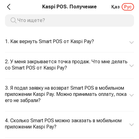
Kaspi POS. Получение
Қаз
Рус
1. Как вернуть Smart POS от Kaspi Pay?
2. У меня закрывается точка продаж. Что мне делать
со Smart POS от Kaspi Pay?
3. Я подал заявку на возврат Smart POS в мобильном
приложении Kaspi Pay. Можно принимать оплату, пока
его не забрали?
4. Сколько Smart POS можно заказать в мобильном
приложении Kaspi Pay?