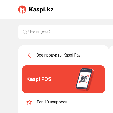
Все продукты Kaspi Pay
Kaspi POS
Топ 10 вопросов