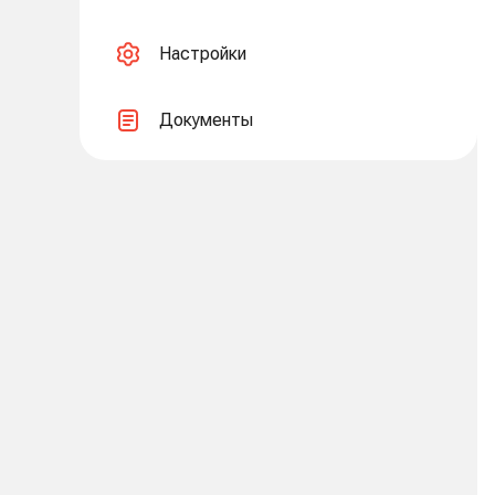
Настройки
Документы