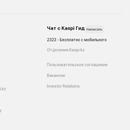
Чат с Kaspi Гид
Написать
2323 - Бесплатно с мобильного
Отделения Kaspi.kz
Пользовательское соглашение
Вакансии
Investor Relations
.kz
y