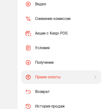
Видео
Снижение комиссии
Акции с Kaspi POS
Условия
Получение
Прием оплаты
Возврат
История продаж