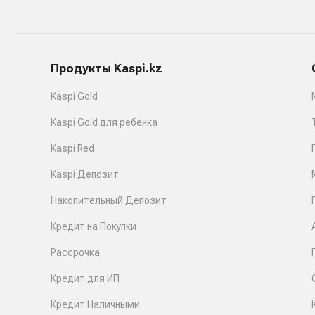
Продукты Kaspi.kz
Kaspi Gold
Kaspi Gold для ребенка
Kaspi Red
Kaspi Депозит
Накопительный Депозит
Кредит на Покупки
Рассрочка
Кредит для ИП
Кредит Наличными