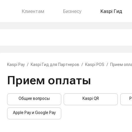
Клиентам
Бизнесу
Kaspi Гид
Kaspi Pay
/
Kaspi Гид для Партнеров
/
Kaspi POS
/
Прием опл
Прием оплаты
Общие вопросы
Kaspi QR
Р
Apple Pay и Google Pay