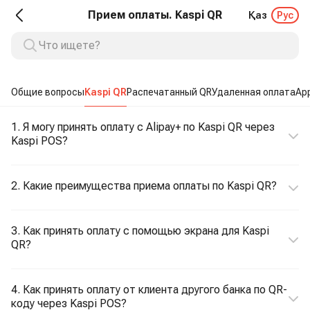
Прием оплаты. Kaspi QR
Қаз
Рус
Общие вопросы
Kaspi QR
Распечатанный QR
Удаленная оплата
App
1. Я могу принять оплату с Alipay+ по Kaspi QR через
Kaspi POS?
2. Какие преимущества приема оплаты по Kaspi QR?
3. Как принять оплату с помощью экрана для Kaspi
QR?
4. Как принять оплату от клиента другого банка по QR-
коду через Kaspi POS?