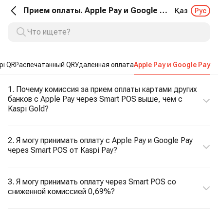
Прием оплаты. Apple Pay и Google Pay
Қаз
Рус
pi QR
Распечатанный QR
Удаленная оплата
Apple Pay и Google Pay
1. Почему комиссия за прием оплаты картами других
банков с Apple Pay через Smart POS выше, чем с
Kaspi Gold?
2. Я могу принимать оплату с Apple Pay и Google Pay
через Smart POS от Kaspi Pay?
3. Я могу принимать оплату через Smart POS со
сниженной комиссией 0,69%?