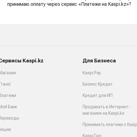
принимаю оплату через сервис «Платежи на Kaspi.kz»?
Сервисы Kaspi.kz
Для Бизнеса
Магазин
Kaspi Pay
Travel
Бизнес Кредит
Платежи
Кредит для ИП
Мой Банк
Продавать в Интернет-
магазине на Kaspi.kz
Переводы
Принимать платежи с Kaspi
Акции
Kaspi Гид