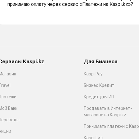
принимаю оплату через сервис «Платежи на Kaspi.kz»?
Сервисы Kaspi.kz
Для Бизнеса
Магазин
Kaspi Pay
Travel
Бизнес Кредит
Платежи
Кредит для ИП
Мой Банк
Продавать в Интернет-
магазине на Kaspi.kz
Переводы
Принимать платежи с Kaspi
Акции
Kaspi Гид