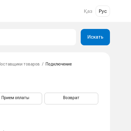
Қаз
Рус
Искать
Поставщики товаров
/
Подключение
Прием оплаты
Возврат