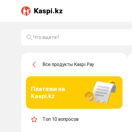
Все продукты Kaspi Pay
Платежи на
Kaspi.kz
Топ 10 вопросов