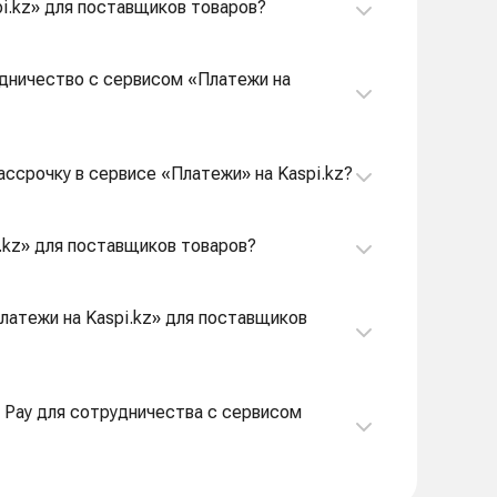
pi.kz» для поставщиков товаров?
удничество с сервисом «Платежи на
рассрочку в сервисе «Платежи» на Kaspi.kz?
.kz» для поставщиков товаров?
латежи на Kaspi.kz» для поставщиков
i Pay для сотрудничества с сервисом