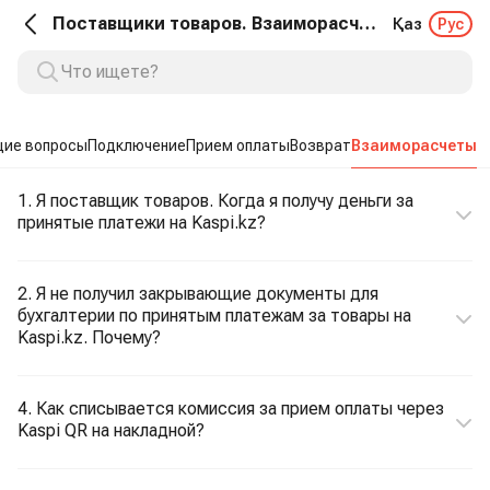
Поставщики товаров. Взаиморасчеты
Қаз
Рус
ие вопросы
Подключение
Прием оплаты
Возврат
Взаиморасчеты
1. Я поставщик товаров. Когда я получу деньги за
принятые платежи на Kaspi.kz?
2. Я не получил закрывающие документы для
бухгалтерии по принятым платежам за товары на
Kaspi.kz. Почему?
4. Как списывается комиссия за прием оплаты через
Kaspi QR на накладной?