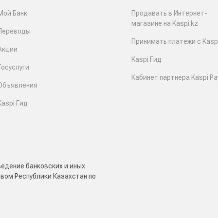
Мой Банк
Продавать в Интернет-
магазине на Kaspi.kz
Переводы
Принимать платежи с Kaspi
Акции
Kaspi Гид
Госуслуги
Кабинет партнера Kaspi Pa
Объявления
Kaspi Гид
ведение банковских и иных
твом Республики Казахстан по