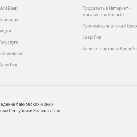
Мой Банк
Продавать в Интернет-
магазине на Kaspi.kz
Переводы
Принимать платежи с Kaspi
Акции
Kaspi Гид
Госуслуги
Кабинет партнера Kaspi Pa
Объявления
Kaspi Гид
ведение банковских и иных
твом Республики Казахстан по