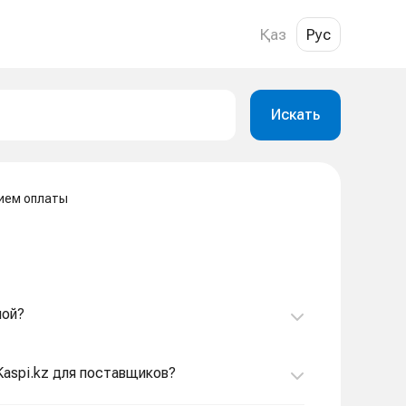
Қаз
Рус
Искать
ием оплаты
ной?
Kaspi.kz для поставщиков?