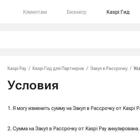
Клиентам
Бизнесу
Kaspi Гид
Kaspi Pay
/
Kaspi Гид для Партнеров
/
Закуп в Рассрочку
/
Ус
Условия
1. Я могу изменить сумму на Закуп в Рассрочку от Kaspi P
2. Сумма на Закуп в Рассрочку от Kaspi Pay аннулирована