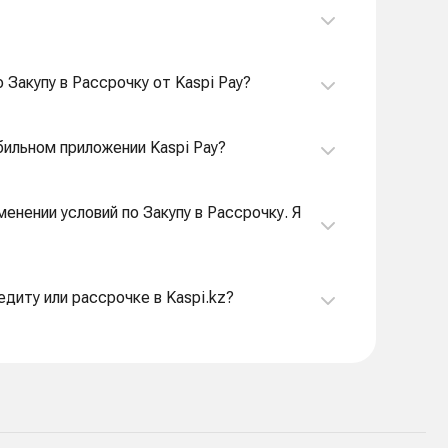
 Закупу в Рассрочку от Kaspi Pay?
бильном приложении Kaspi Pay?
енении условий по Закупу в Рассрочку. Я
едиту или рассрочке в Kaspi.kz?