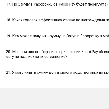
17. По Закупу в Рассрочку от Kaspi Pay будет переплата?
18. Какая годовая эффективная ставка вознаграждения по
19. Кто может получить сумму на Закуп в Рассрочку в мо
20. Мне пришло сообщение в приложении Kaspi Pay об изм
могу не подписывать соглашение?
21. Я могу узнать сумму долга своего родственника по кр