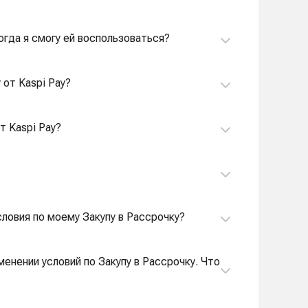
Когда я смогу ей воспользоваться?
 от Kaspi Pay?
т Kaspi Pay?
словия по моему Закупу в Рассрочку?
енении условий по Закупу в Рассрочку. Что