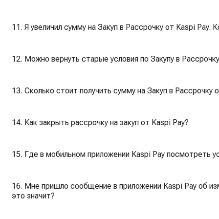
11. Я увеличил сумму на Закуп в Рассрочку от Kaspi Pay. 
12. Можно вернуть старые условия по Закупу в Рассрочку
13. Сколько стоит получить сумму на Закуп в Рассрочку о
14. Как закрыть рассрочку на закуп от Kaspi Pay?
15. Где в мобильном приложении Kaspi Pay посмотреть у
16. Мне пришло сообщение в приложении Kaspi Pay об изм
это значит?