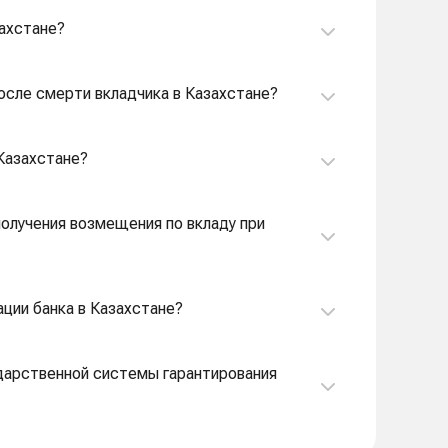
захстане?
после смерти вкладчика в Казахстане?
 Казахстане?
получения возмещения по вкладу при
ации банка в Казахстане?
сударственной системы гарантирования