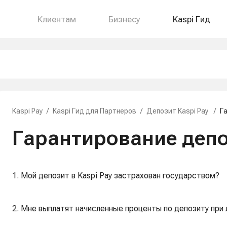
Клиентам
Бизнесу
Kaspi Гид
Kaspi Pay
/
Kaspi Гид для Партнеров
/
Депозит Kaspi Pay
/
Г
Гарантирование деп
1. Мой депозит в Kaspi Pay застрахован государством?
2. Мне выплатят начисленные проценты по депозиту при 