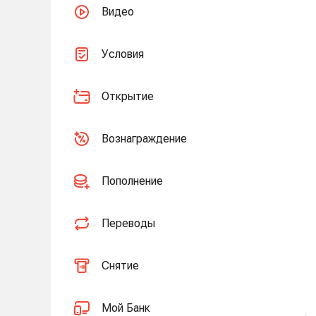
Видео
Условия
Открытие
Вознаграждение
Пополнение
Переводы
Снятие
Мой Банк