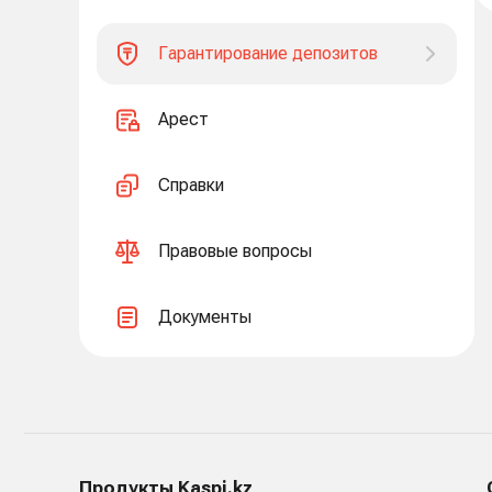
Гарантирование депозитов
Арест
Справки
Правовые вопросы
Документы
Продукты Kaspi.kz