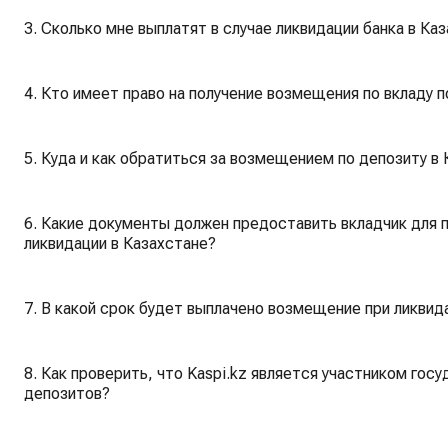
3. Сколько мне выплатят в случае ликвидации банка в Ка
4. Кто имеет право на получение возмещения по вкладу 
5. Куда и как обратиться за возмещением по депозиту в
6. Какие документы должен предоставить вкладчик для 
ликвидации в Казахстане?
7. В какой срок будет выплачено возмещение при ликвид
8. Как проверить, что Kaspi.kz является участником го
депозитов?