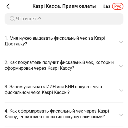
Kaspi Касса. Прием оплаты
Қаз
Рус
1. Мне нужно выдавать фискальный чек за Kaspi
Доставку?
2. Как покупатель получит фискальный чек, который
сформирован через Kaspi Кассу?
3. Зачем указывать ИИН или БИН покупателя в
фискальном чеке Kaspi Кассы?
4. Как сформировать фискальный чек через Kaspi
Кассу, если клиент оплатил покупку наличными?