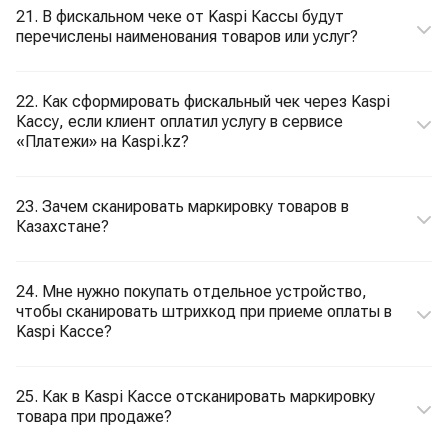
21. В фискальном чеке от Kaspi Кассы будут
перечислены наименования товаров или услуг?
22. Как сформировать фискальный чек через Kaspi
Кассу, если клиент оплатил услугу в сервисе
«Платежи» на Kaspi.kz?
23. Зачем сканировать маркировку товаров в
Казахстане?
24. Мне нужно покупать отдельное устройство,
чтобы сканировать штрихкод при приеме оплаты в
Kaspi Кассе?
25. Как в Kaspi Кассе отсканировать маркировку
товара при продаже?