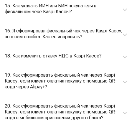
15. Как указать ИИН или БИН покупателя в
фискальном чеке Kaspi Кассы?
16. Я сформировал фискальный чек через Kaspi Кассу,
но в нем ошибка. Как ее исправить?
18. Как изменить ставку НДС в Kaspi Кассе?
19. Как сформировать фискальный чек через Kaspi
Кассу, если клиент оплатил покупку с помощью QR-
кода через Alipay+?
20. Как сформировать фискальный чек через Kaspi
Кассу, если клиент оплатил покупку с помощью QR-
кода в мобильном приложении другого банка?