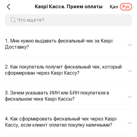
Kaspi Касса. Прием оплаты
Қаз
Рус
1. Мне нужно выдавать фискальный чек за Kaspi
Доставку?
2. Как покупатель получит фискальный чек, который
сформирован через Kaspi Кассу?
3. Зачем указывать ИИН или БИН покупателя в
фискальном чеке Kaspi Кассы?
4. Как сформировать фискальный чек через Kaspi
Кассу, если клиент оплатил покупку наличными?