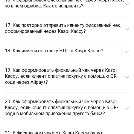
но в нем ошибка. Как ее исправить?
17. Как повторно отправить клиенту фискальный чек,
сформированный через Kaspi Кассу?
18. Как изменить ставку НДС в Kaspi Кассе?
19. Как сформировать фискальный чек через Kaspi
Кассу, если клиент оплатил покупку с помощью QR-
кода через Alipay+?
20. Как сформировать фискальный чек через Kaspi
Кассу, если клиент оплатил покупку с помощью QR-
кода в мобильном приложении другого банка?
21. В фискальном чеке от Kaspi Кассы будут