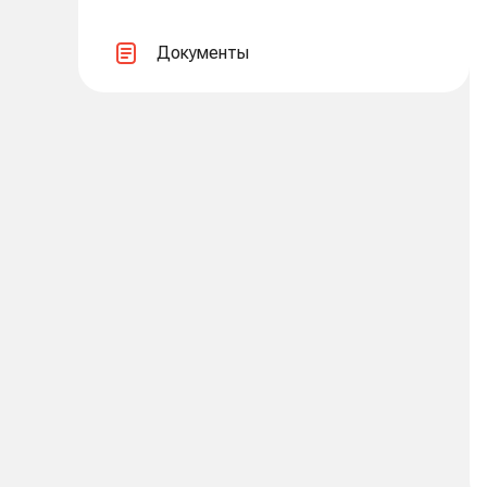
Документы