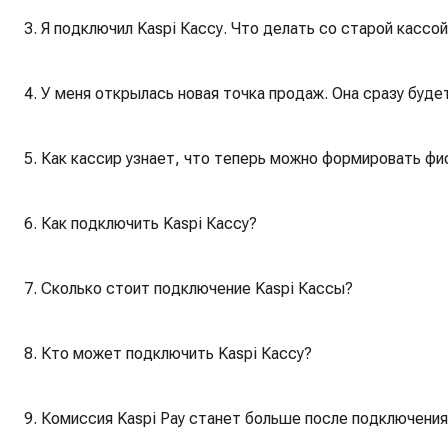
3. Я подключил Kaspi Кассу. Что делать со старой кассо
4. У меня открылась новая точка продаж. Она сразу буде
5. Как кассир узнает, что теперь можно формировать фи
6. Как подключить Kaspi Кассу?
7. Сколько стоит подключение Kaspi Кассы?
8. Кто может подключить Kaspi Кассу?
9. Комиссия Kaspi Pay станет больше после подключения