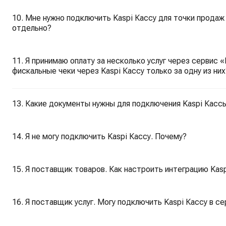
10. Мне нужно подключить Kaspi Кассу для точки продаж 
отдельно?
11. Я принимаю оплату за несколько услуг через сервис
фискальные чеки через Kaspi Кассу только за одну из них
13. Какие документы нужны для подключения Kaspi Касс
14. Я не могу подключить Kaspi Кассу. Почему?
15. Я поставщик товаров. Как настроить интеграцию Kas
16. Я поставщик услуг. Могу подключить Kaspi Кассу в с