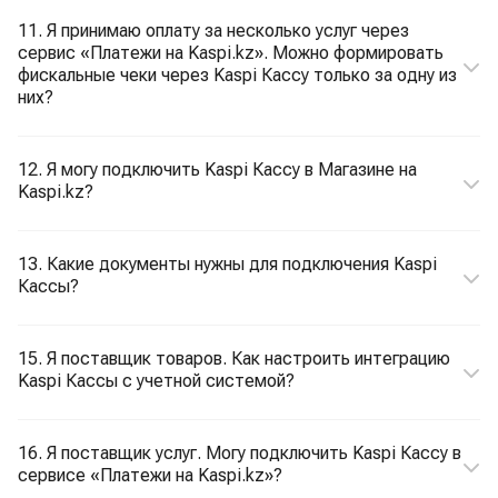
11. Я принимаю оплату за несколько услуг через
сервис «Платежи на Kaspi.kz». Можно формировать
фискальные чеки через Kaspi Кассу только за одну из
них?
12. Я могу подключить Kaspi Кассу в Магазине на
Kaspi.kz?
13. Какие документы нужны для подключения Kaspi
Кассы?
15. Я поставщик товаров. Как настроить интеграцию
Kaspi Кассы с учетной системой?
16. Я поставщик услуг. Могу подключить Kaspi Кассу в
сервисе «Платежи на Kaspi.kz»?