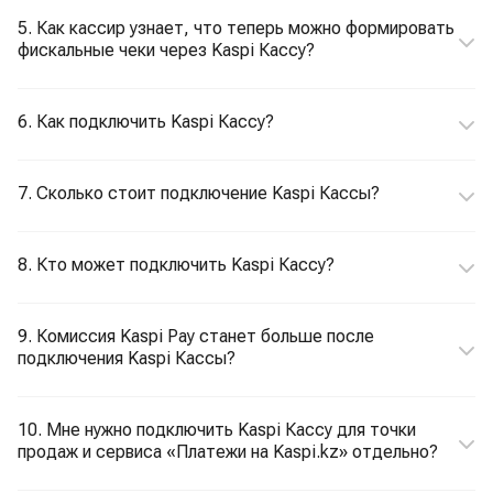
5. Как кассир узнает, что теперь можно формировать
фискальные чеки через Kaspi Кассу?
6. Как подключить Kaspi Кассу?
7. Сколько стоит подключение Kaspi Кассы?
8. Кто может подключить Kaspi Кассу?
9. Комиссия Kaspi Pay станет больше после
подключения Kaspi Кассы?
10. Мне нужно подключить Kaspi Кассу для точки
продаж и сервиса «Платежи на Kaspi.kz» отдельно?