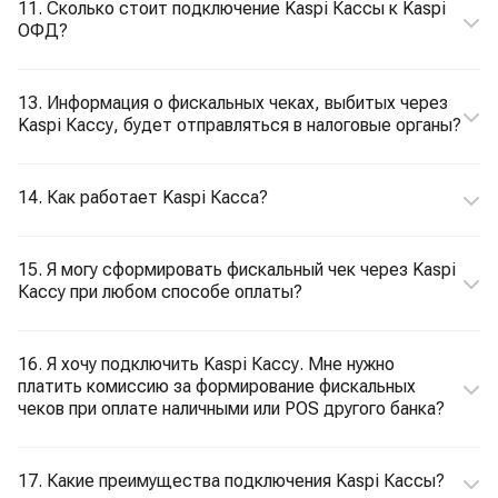
11. Сколько стоит подключение Kaspi Кассы к Kaspi
ОФД?
13. Информация о фискальных чеках, выбитых через
Kaspi Кассу, будет отправляться в налоговые органы?
14. Как работает Kaspi Касса?
15. Я могу сформировать фискальный чек через Kaspi
Кассу при любом способе оплаты?
16. Я хочу подключить Kaspi Кассу. Мне нужно
платить комиссию за формирование фискальных
чеков при оплате наличными или POS другого банка?
17. Какие преимущества подключения Kaspi Кассы?