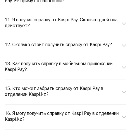
Pay. Ее примут в налоговой?
11. Я получил справку от Kaspi Pay. Сколько дней она
действует?
12. Сколько стоит получить справку от Kaspi Pay?
13. Как получить справку в мобильном приложении
Kaspi Pay?
15. Кто может забрать справку от Kaspi Pay в
отделении Kaspi.kz?
16. Я могу получить справку от Kaspi Pay в отделении
Kaspi.kz?