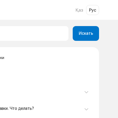
Қаз
Рус
Искать
ки
авки. Что делать?