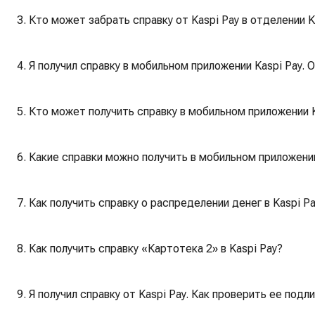
3. Кто может забрать справку от Kaspi Pay в отделении K
4. Я получил справку в мобильном приложении Kaspi Pay. 
5. Кто может получить справку в мобильном приложении 
6. Какие справки можно получить в мобильном приложении
7. Как получить справку о распределении денег в Kaspi P
8. Как получить справку «Картотека 2» в Kaspi Pay?
9. Я получил справку от Kaspi Pay. Как проверить ее подл