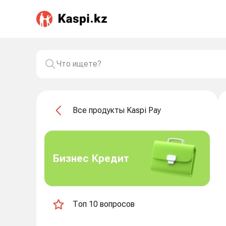
Все продукты Kaspi Pay
Бизнес Кредит
Топ 10 вопросов