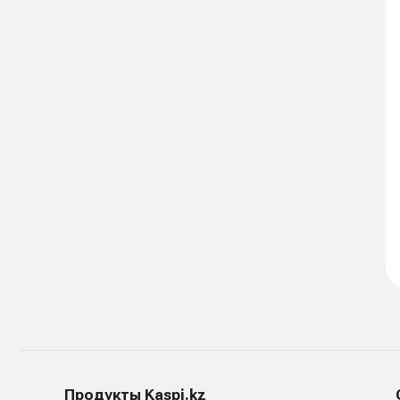
Продукты Kaspi.kz