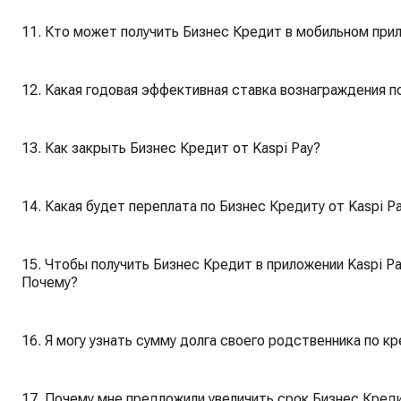
11. Кто может получить Бизнес Кредит в мобильном прил
12. Какая годовая эффективная ставка вознаграждения п
13. Как закрыть Бизнес Кредит от Kaspi Pay?
14. Какая будет переплата по Бизнес Кредиту от Kaspi P
15. Чтобы получить Бизнес Кредит в приложении Kaspi P
Почему?
16. Я могу узнать сумму долга своего родственника по кр
17. Почему мне предложили увеличить срок Бизнес Креди