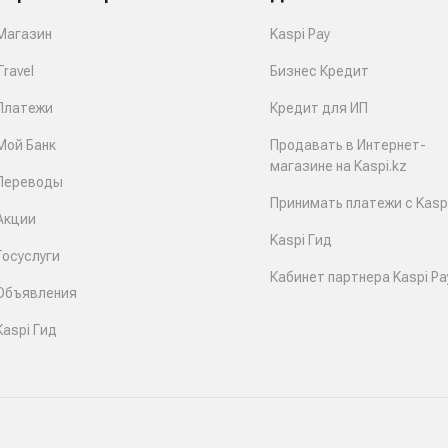
Магазин
Kaspi Pay
Travel
Бизнес Кредит
Платежи
Кредит для ИП
Мой Банк
Продавать в Интернет-
магазине на Kaspi.kz
Переводы
Принимать платежи с Kaspi
Акции
Kaspi Гид
Госуслуги
Кабинет партнера Kaspi Pa
Объявления
Kaspi Гид