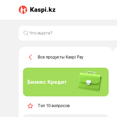
Все продукты Kaspi Pay
Бизнес Кредит
Топ 10 вопросов