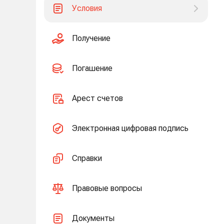
Условия
Получение
Погашение
Арест счетов
Электронная цифровая подпись
Справки
Правовые вопросы
Документы