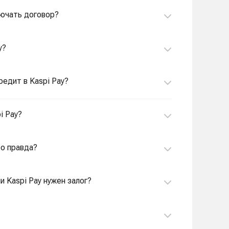
лючать договор?
y?
редит в Kaspi Pay?
i Pay?
то правда?
 Kaspi Pay нужен залог?